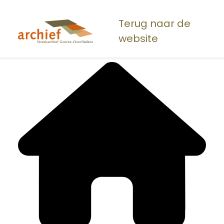
Overslaan
en
Terug naar de
naar
website
de
inhoud
gaan