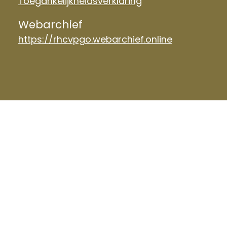
Toegankelijkheidsverklaring
Webarchief
https://rhcvpgo.webarchief.online