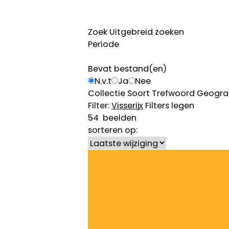
Zoek
Uitgebreid zoeken
Periode
Bevat bestand(en)
N.v.t
Ja
Nee
Collectie
Soort
Trefwoord
Geogra
Filter:
Visserij
x
Filters legen
54
beelden
sorteren op: