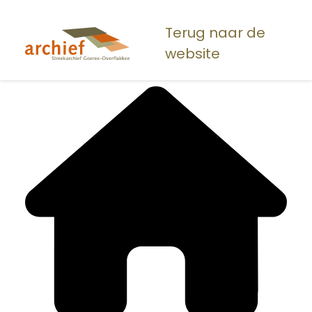
Overslaan
en
Terug naar de
naar
website
de
inhoud
gaan