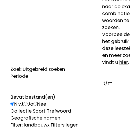
naar de ex
combinatie
woorden te
zoeken.
Voorbeelde
het gebruik
deze leeste
en meer zoe
vindt u
hier
.
Zoek
Uitgebreid zoeken
Periode
t/m
Bevat bestand(en)
N.v.t
Ja
Nee
Collectie
Soort
Trefwoord
Geografische namen
Filter:
landbouw
x
Filters legen