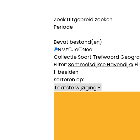
Zoek
Uitgebreid zoeken
Periode
Bevat bestand(en)
N.v.t
Ja
Nee
Collectie
Soort
Trefwoord
Geogra
Filter:
Sommelsdijkse Havendijk
x
Fi
1
beelden
sorteren op: