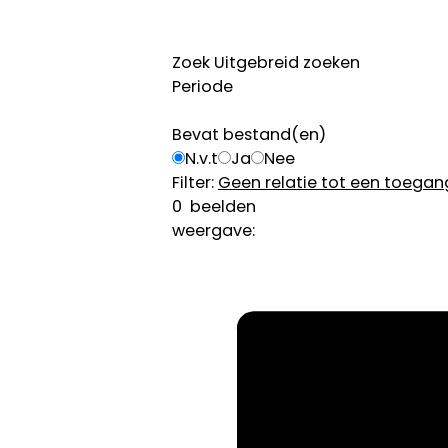
Zoek
Uitgebreid zoeken
Periode
Bevat bestand(en)
N.v.t
Ja
Nee
Filter:
Geen relatie tot een toegan
0
beelden
weergave: