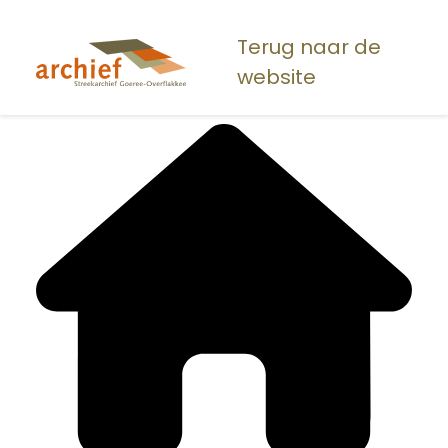
Overslaan
en
Terug naar de
naar
website
de
inhoud
gaan