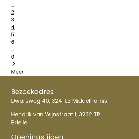
...
2
3
4
5
6
...
0
Meer
Bezoekadres
Dwarsweg 40, 3241 LB Middelharnis
Hendrik van Wijnstraat 1, 3232 TR
Brielle
Openingstijden