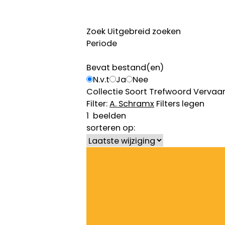
Zoek
Uitgebreid zoeken
Periode
Bevat bestand(en)
N.v.t
Ja
Nee
Collectie
Soort
Trefwoord
Vervaar
Filter:
A. Schram
x
Filters legen
1
beelden
sorteren op: