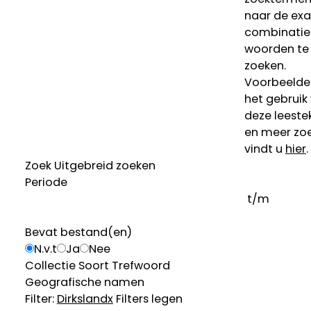
naar de ex
combinatie
woorden te
zoeken.
Voorbeelde
het gebruik
deze leeste
en meer zoe
vindt u
hier
.
Zoek
Uitgebreid zoeken
Periode
t/m
Bevat bestand(en)
N.v.t
Ja
Nee
Collectie
Soort
Trefwoord
Geografische namen
Filter:
Dirksland
x
Filters legen