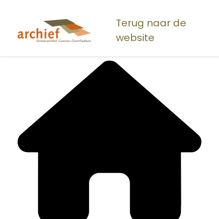
Overslaan
en
Terug naar de
naar
website
de
inhoud
gaan