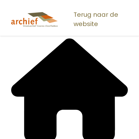
Overslaan
en
Terug naar de
naar
website
de
inhoud
gaan