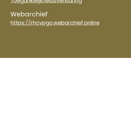
Toegankelijkheidsverklaring
Webarchief
https://rhcvpgo.webarchief.online