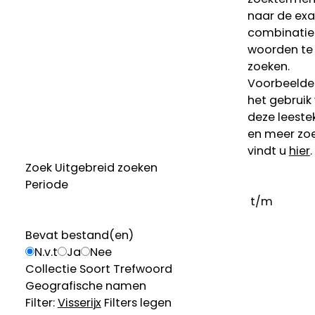
naar de ex
combinatie
woorden te
zoeken.
Voorbeelde
het gebruik
deze leeste
en meer zoe
vindt u
hier
.
Zoek
Uitgebreid zoeken
Periode
t/m
Bevat bestand(en)
N.v.t
Ja
Nee
Collectie
Soort
Trefwoord
Geografische namen
Filter:
Visserij
x
Filters legen