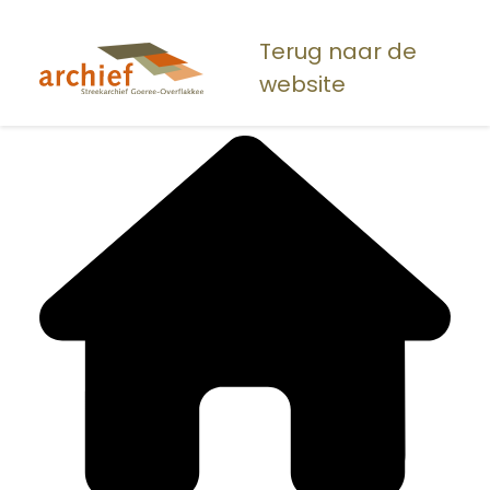
Overslaan
en
Terug naar de
naar
website
de
inhoud
gaan