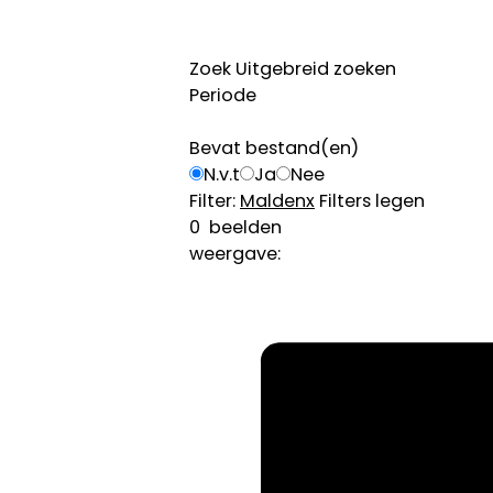
Zoek
Uitgebreid zoeken
Periode
Bevat bestand(en)
N.v.t
Ja
Nee
Filter:
Malden
x
Filters legen
0
beelden
weergave: