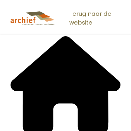
Overslaan
en
Terug naar de
naar
website
de
inhoud
gaan