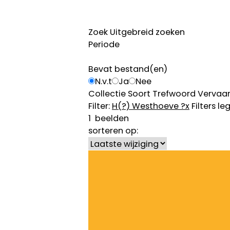
Zoek
Uitgebreid zoeken
Periode
Bevat bestand(en)
N.v.t
Ja
Nee
Collectie
Soort
Trefwoord
Vervaar
Filter:
H(?) Westhoeve ?
x
Filters le
1
beelden
sorteren op: