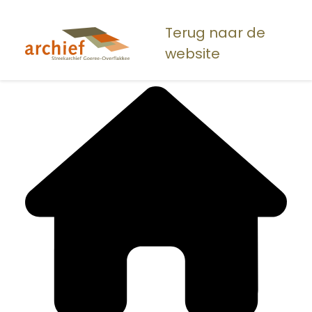
Overslaan
en
Terug naar de
naar
website
de
inhoud
gaan