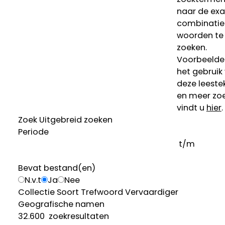
naar de ex
combinatie
woorden te
zoeken.
Voorbeelde
het gebruik
deze leeste
en meer zoe
vindt u
hier
.
Zoek
Uitgebreid zoeken
Periode
t/m
Bevat bestand(en)
N.v.t
Ja
Nee
Collectie
Soort
Trefwoord
Vervaardiger
Geografische namen
32.600
zoekresultaten