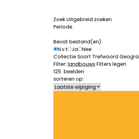
Zoek
Uitgebreid zoeken
Periode
Bevat bestand(en)
N.v.t
Ja
Nee
Collectie
Soort
Trefwoord
Geogra
Filter:
landbouw
x
Filters legen
125
beelden
sorteren op: