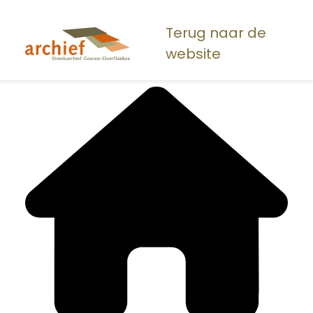
Overslaan
en
Terug naar de
naar
website
de
inhoud
gaan