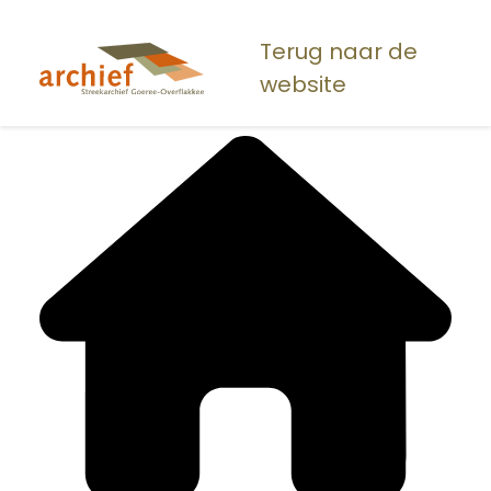
Overslaan
en
Terug naar de
naar
website
de
inhoud
gaan