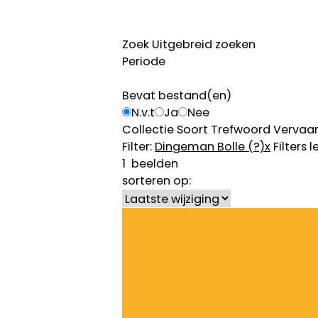
Zoek
Uitgebreid zoeken
Periode
Bevat bestand(en)
N.v.t
Ja
Nee
Collectie
Soort
Trefwoord
Vervaar
Filter:
Dingeman Bolle (?)
x
Filters 
1
beelden
sorteren op: