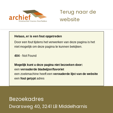
Overslaan
en
Terug naar de
naar
website
de
inhoud
gaan
Helaas, er is een fout opgetreden
Door een fout tijdens het verwerken van deze pagina is het
niet mogelijk om deze pagina te kunnen bekijken.
404
- Not Found
Mogelijk kunt u deze pagina niet bezoeken door:
een
verouderde bladwijzer/favoriet
een zoekmachine heeft een
verouderde lijst van de website
een
fout getypt
adres
Bezoekadres
Dwarsweg 40, 3241 LB Middelharnis