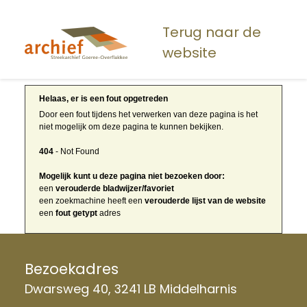
Overslaan
en
Terug naar de
naar
website
de
inhoud
gaan
Helaas, er is een fout opgetreden
Door een fout tijdens het verwerken van deze pagina is het
niet mogelijk om deze pagina te kunnen bekijken.
404
- Not Found
Mogelijk kunt u deze pagina niet bezoeken door:
een
verouderde bladwijzer/favoriet
een zoekmachine heeft een
verouderde lijst van de website
een
fout getypt
adres
Bezoekadres
Dwarsweg 40, 3241 LB Middelharnis