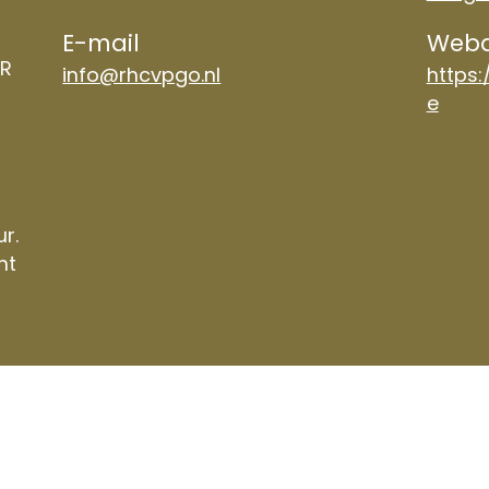
E-mail
Weba
TR
info@rhcvpgo.nl
https:
e
ur.
nt