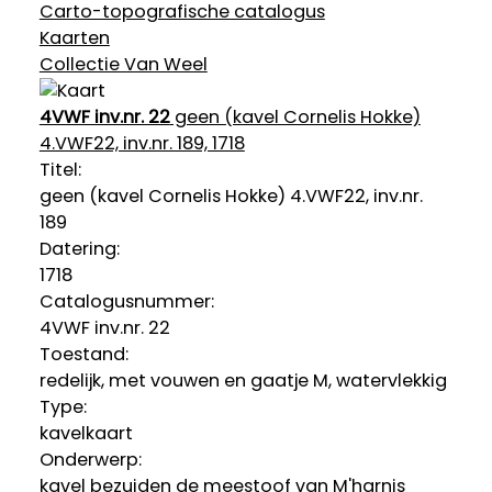
Carto-topografische catalogus
Kaarten
Collectie Van Weel
4VWF inv.nr. 22
geen (kavel Cornelis Hokke)
4.VWF22, inv.nr. 189, 1718
Titel:
geen (kavel Cornelis Hokke) 4.VWF22, inv.nr.
189
Datering
:
1718
Catalogusnummer:
4VWF inv.nr. 22
Toestand:
redelijk, met vouwen en gaatje M, watervlekkig
Type:
kavelkaart
Onderwerp:
kavel bezuiden de meestoof van M'harnis