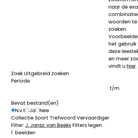
naar de ex
combinatie
woorden te
zoeken.
Voorbeelde
het gebruik
deze leeste
en meer zoe
vindt u
hier
.
Zoek
Uitgebreid zoeken
Periode
t/m
Bevat bestand(en)
N.v.t
Ja
Nee
Collectie
Soort
Trefwoord
Vervaardiger
Filter:
J. Jansz. van Beek
x
Filters legen
1
beelden