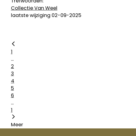
Trefwoorden:
Collectie Van Weel
laatste wijziging 02-09-2025
1
...
2
3
4
5
6
...
1
Meer