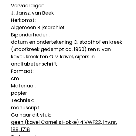
Vervaardiger:
J. Jansz. van Beek
Herkomst:
Algemeen Rijksarchief
Bijzonderheden:
datum en ondertekening O, stoofhof en kreek
(Stoofkreek gedempt ca. 1960) ten N van
kavel, kreek ten O. v. kavel, cijfers in
analfabetenschrift
Formaat:
cm
Materiaal:
papier
Techniek:
manuscript
Ga naar dit stuk:
geen (kavel Cornelis Hokke) 4.VWF22, inv.nr.
189, 1718