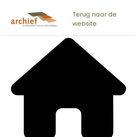
Overslaan
en
Terug naar de
naar
website
de
inhoud
gaan