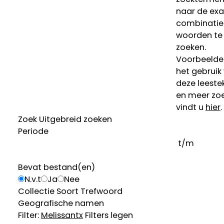
naar de ex
combinatie
woorden te
zoeken.
Voorbeelde
het gebruik
deze leeste
en meer zoe
vindt u
hier
.
Zoek
Uitgebreid zoeken
Periode
t/m
Bevat bestand(en)
N.v.t
Ja
Nee
Collectie
Soort
Trefwoord
Geografische namen
Filter:
Melissant
x
Filters legen