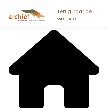
Overslaan
en
Terug naar de
naar
website
de
inhoud
gaan