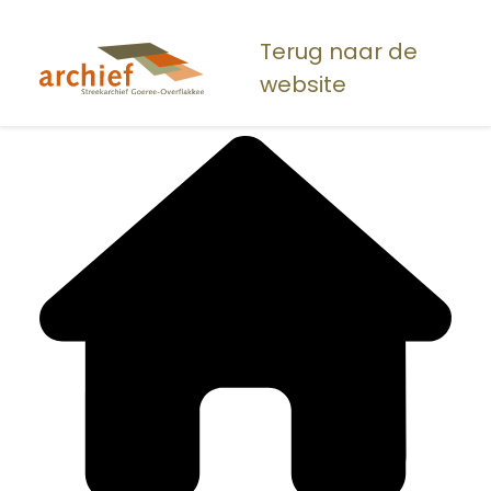
Overslaan
en
Terug naar de
naar
website
de
inhoud
gaan