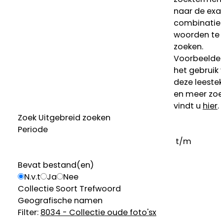
naar de ex
combinatie
woorden te
zoeken.
Voorbeelde
het gebruik
deze leeste
en meer zoe
vindt u
hier
.
Zoek
Uitgebreid zoeken
Periode
t/m
Bevat bestand(en)
N.v.t
Ja
Nee
Collectie
Soort
Trefwoord
Geografische namen
Filter:
8034 - Collectie oude foto's
x