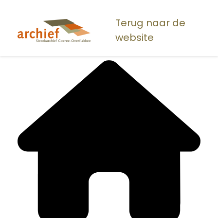
Overslaan
en
Terug naar de
naar
website
de
inhoud
gaan