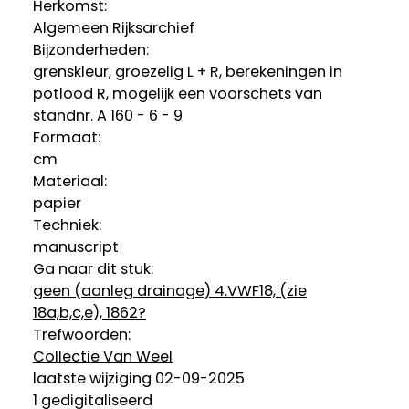
Herkomst:
Algemeen Rijksarchief
Bijzonderheden:
grenskleur, groezelig L + R, berekeningen in
potlood R, mogelijk een voorschets van
standnr. A 160 - 6 - 9
Formaat:
cm
Materiaal:
papier
Techniek:
manuscript
Ga naar dit stuk:
geen (aanleg drainage) 4.VWF18, (zie
18a,b,c,e), 1862?
Trefwoorden:
Collectie Van Weel
laatste wijziging 02-09-2025
1 gedigitaliseerd