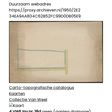
Duurzaam webadres
Carto-topografische catalogus
Kaarten
Collectie Van Weel
4.VWF inv.nr. 18d
geen (aanleg drainage)