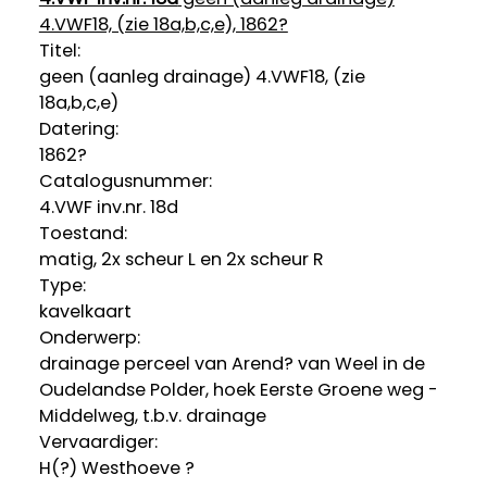
4.VWF18, (zie 18a,b,c,e), 1862?
Titel:
geen (aanleg drainage) 4.VWF18, (zie
18a,b,c,e)
Datering
:
1862?
Catalogusnummer:
4.VWF inv.nr. 18d
Toestand:
matig, 2x scheur L en 2x scheur R
Type:
kavelkaart
Onderwerp:
drainage perceel van Arend? van Weel in de
Oudelandse Polder, hoek Eerste Groene weg -
Middelweg, t.b.v. drainage
Vervaardiger:
H(?) Westhoeve ?