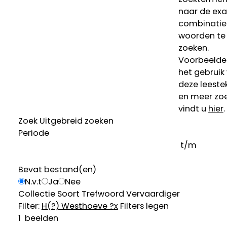
naar de ex
combinatie
woorden te
zoeken.
Voorbeelde
het gebruik
deze leeste
en meer zoe
vindt u
hier
.
Zoek
Uitgebreid zoeken
Periode
t/m
Bevat bestand(en)
N.v.t
Ja
Nee
Collectie
Soort
Trefwoord
Vervaardiger
Filter:
H(?) Westhoeve ?
x
Filters legen
1
beelden