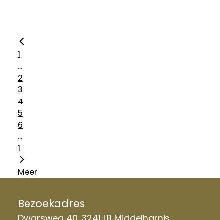
1
...
2
3
4
5
6
...
1
Meer
Bezoekadres
Dwarsweg 40, 3241 LB Middelharnis