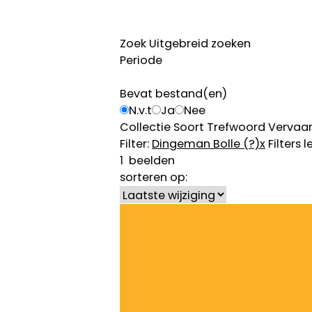
Zoek
Uitgebreid zoeken
Periode
Bevat bestand(en)
N.v.t
Ja
Nee
Collectie
Soort
Trefwoord
Vervaar
Filter:
Dingeman Bolle (?)
x
Filters 
1
beelden
sorteren op: