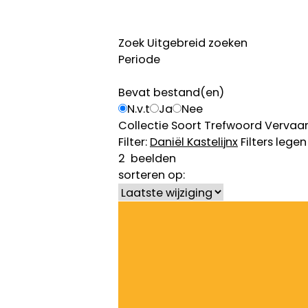
Zoek
Uitgebreid zoeken
Periode
Bevat bestand(en)
N.v.t
Ja
Nee
Collectie
Soort
Trefwoord
Vervaar
Filter:
Daniël Kastelijn
x
Filters legen
2
beelden
sorteren op: