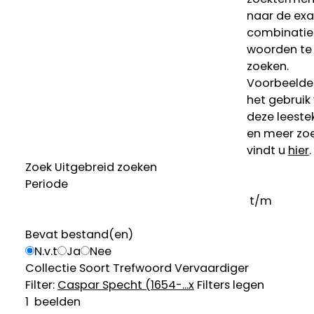
naar de ex
combinatie
woorden te
zoeken.
Voorbeelde
het gebruik
deze leeste
en meer zoe
vindt u
hier
.
Zoek
Uitgebreid zoeken
Periode
t/m
Bevat bestand(en)
N.v.t
Ja
Nee
Collectie
Soort
Trefwoord
Vervaardiger
Filter:
Caspar Specht (1654-...
x
Filters legen
1
beelden