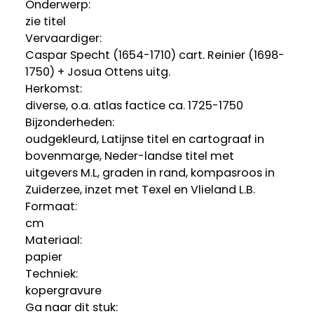
Onderwerp:
zie titel
Vervaardiger:
Caspar Specht (1654-1710) cart. Reinier (1698-
1750) + Josua Ottens uitg.
Herkomst:
diverse, o.a. atlas factice ca. 1725-1750
Bijzonderheden:
oudgekleurd, Latijnse titel en cartograaf in
bovenmarge, Neder-landse titel met
uitgevers M.L, graden in rand, kompasroos in
Zuiderzee, inzet met Texel en Vlieland L.B.
Formaat:
cm
Materiaal:
papier
Techniek:
kopergravure
Ga naar dit stuk: