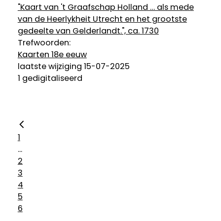
"Kaart van 't Graafschap Holland … als mede
van de Heerlykheit Utrecht en het grootste
gedeelte van Gelderlandt.", ca. 1730
Trefwoorden:
Kaarten 18e eeuw
laatste wijziging 15-07-2025
1 gedigitaliseerd
1
...
2
3
4
5
6
...