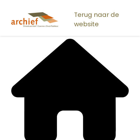
Overslaan
en
Terug naar de
naar
website
de
inhoud
gaan