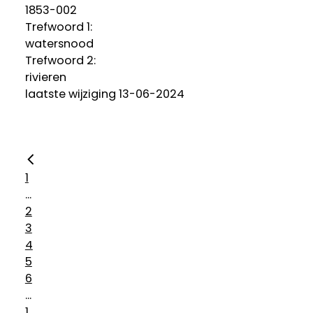
1853-002
Trefwoord 1:
watersnood
Trefwoord 2:
rivieren
laatste wijziging 13-06-2024
1
...
2
3
4
5
6
...
1