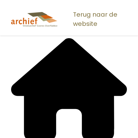
Overslaan
en
Terug naar de
naar
website
de
inhoud
gaan