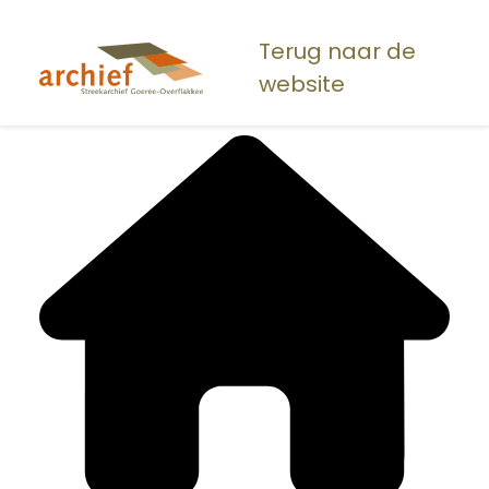
Overslaan
en
Terug naar de
naar
website
de
inhoud
gaan