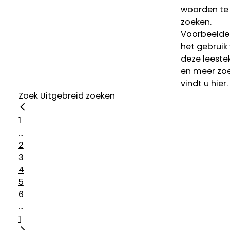
woorden te
zoeken.
Voorbeelde
het gebruik
deze leeste
en meer zoe
vindt u
hier
.
Zoek
Uitgebreid zoeken
1
...
2
3
4
5
6
...
1