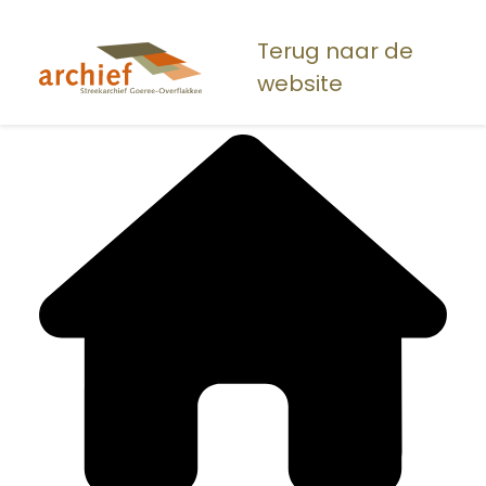
Overslaan
en
Terug naar de
naar
website
de
inhoud
gaan