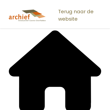
Overslaan
en
Terug naar de
naar
website
de
inhoud
gaan