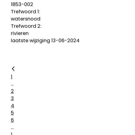
1853-002
Trefwoord 1:
watersnood
Trefwoord 2:
rivieren
laatste wijziging 13-06-2024
1
...
2
3
4
5
6
...
1