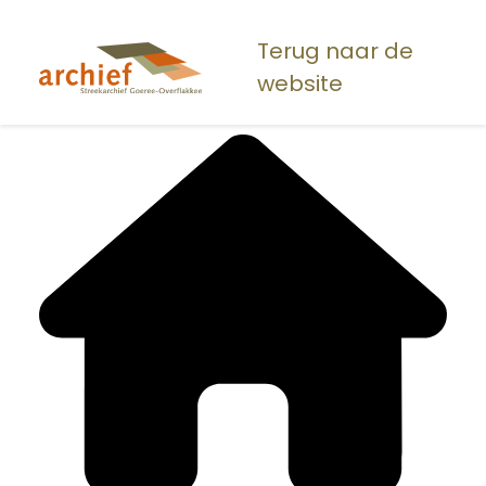
Overslaan
en
Terug naar de
naar
website
de
inhoud
gaan