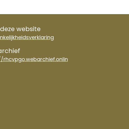
 deze website
kelijkheidsverklaring
rchief
//rhcvpgo.webarchief.onlin