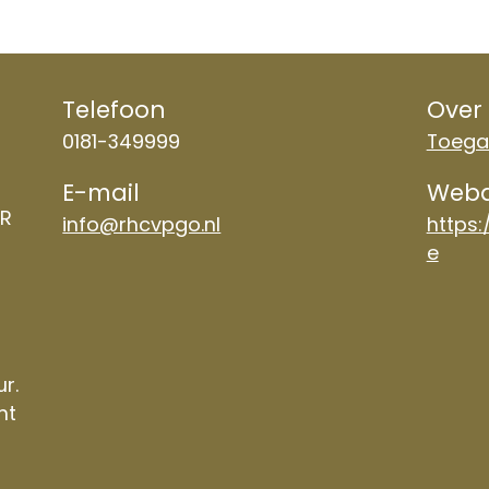
Telefoon
Over
0181-349999
Toegan
E-mail
Weba
TR
info@rhcvpgo.nl
https:
e
ur.
nt