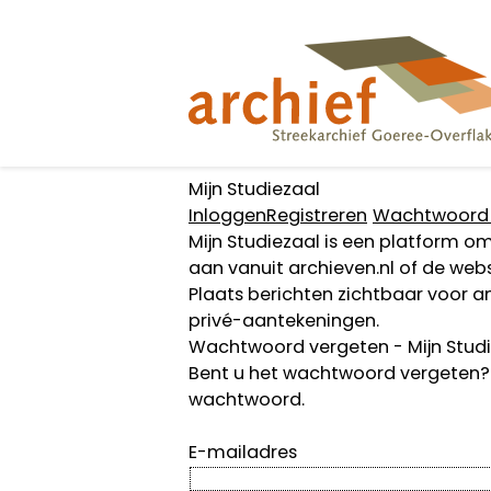
Overslaan
en
naar
de
inhoud
gaan
Mijn Studiezaal
Inloggen
Registreren
Wachtwoord 
Mijn Studiezaal is een platform o
aan vanuit archieven.nl of de web
Plaats berichten zichtbaar voor an
privé-aantekeningen.
Wachtwoord vergeten - Mijn Stud
Bent u het wachtwoord vergeten? 
wachtwoord.
E-mailadres