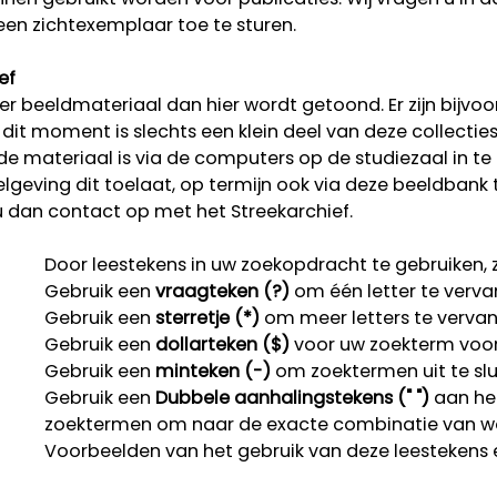
een zichtexemplaar toe te sturen.
ef
r beeldmateriaal dan hier wordt getoond. Er zijn bijvoo
p dit moment is slechts een klein deel van deze collectie
rde materiaal is via de computers op de studiezaal in te
lgeving dit toelaat, op termijn ook via deze beeldbank 
u dan contact op met het Streekarchief.
Door leestekens in uw zoekopdracht te gebruiken, zo
Gebruik een
vraagteken (?)
om één letter te verva
Gebruik een
sterretje (*)
om meer letters te verva
Gebruik een
dollarteken ($)
voor uw zoekterm voor r
Gebruik een
minteken (-)
om zoektermen uit te slu
Gebruik een
Dubbele aanhalingstekens (" ")
aan het
zoektermen om naar de exacte combinatie van w
Voorbeelden van het gebruik van deze leestekens 