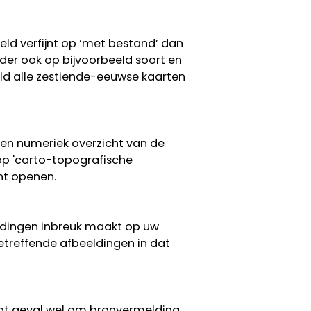
eeld verfijnt op ‘met bestand’ dan
erder ook op bijvoorbeeld soort en
eeld alle zestiende-eeuwse kaarten
een numeriek overzicht van de
 op 'carto-topografische
nt openen.
eldingen inbreuk maakt op uw
etreffende afbeeldingen in dat
 dat geval wel om bronvermelding