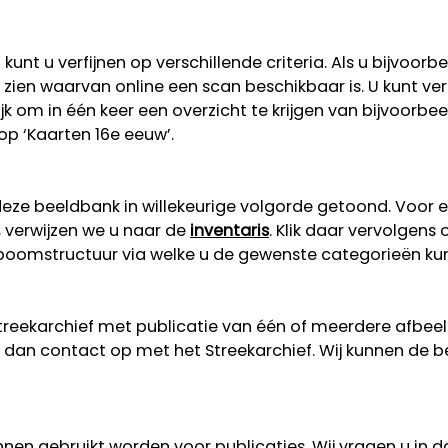
unt u verfijnen op verschillende criteria. Als u bijvoorb
 te zien waarvan online een scan beschikbaar is. U kunt v
lijk om in één keer een overzicht te krijgen van bijvoorb
 op ‘Kaarten 16e eeuw’.
eze beeldbank in willekeurige volgorde getoond. Voor 
, verwijzen we u naar de
inventaris
. Klik daar vervolgens
n boomstructuur via welke u de gewenste categorieën ku
Streekarchief met publicatie van één of meerdere afbe
dan contact op met het Streekarchief. Wij kunnen de b
nen gebruikt worden voor publicaties. Wij vragen u in