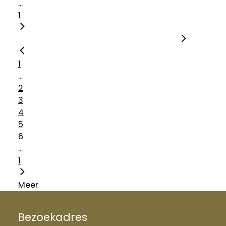
...
1
1
...
2
3
4
5
6
...
1
Meer
Bezoekadres