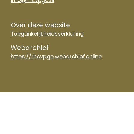
info@rhcvpgo.nl
Over deze website
Toegankelijkheidsverklaring
Webarchief
https://rhcvpgo.webarchief.online