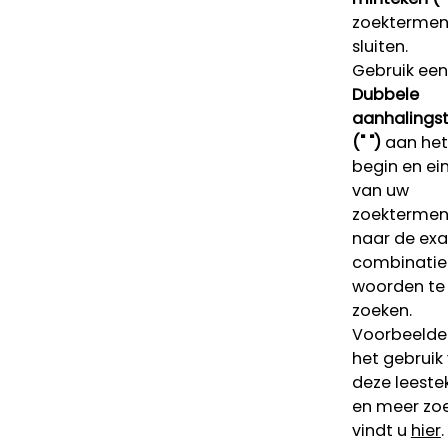
zoektermen 
sluiten.
Gebruik een
Dubbele
aanhalings
(" ")
aan het
begin en ei
van uw
zoekterme
naar de ex
combinatie
woorden te
zoeken.
Voorbeelde
het gebruik
deze leeste
en meer zoe
vindt u
hier
.