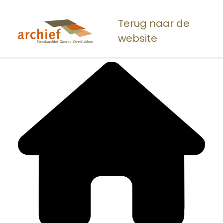
Overslaan
en
Terug naar de
naar
website
de
inhoud
gaan