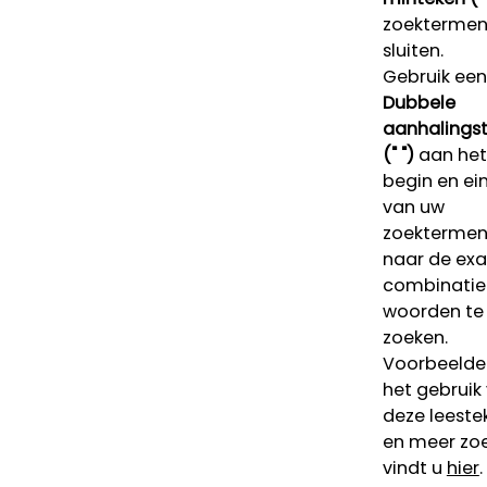
zoektermen 
sluiten.
Gebruik een
Dubbele
aanhalings
(" ")
aan het
begin en ei
van uw
zoekterme
naar de ex
combinatie
woorden te
zoeken.
Voorbeelde
het gebruik
deze leeste
en meer zoe
vindt u
hier
.