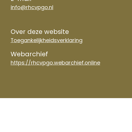
info@rhcvpgo.nl
Over deze website
Toegankelijkheidsverklaring
Webarchief
https://rhcvpgo.webarchief.online