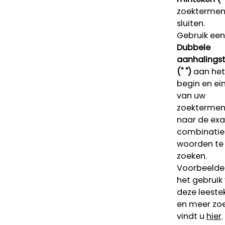
zoektermen 
sluiten.
Gebruik een
Dubbele
aanhalings
(" ")
aan het
begin en ei
van uw
zoekterme
naar de ex
combinatie
woorden te
zoeken.
Voorbeelde
het gebruik
deze leeste
en meer zoe
vindt u
hier
.