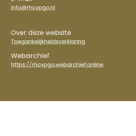
info@rhcvpgo.nl
Over deze website
Toegankelijkheidsverklaring
Webarchief
https://rhcvpgo.webarchief.online