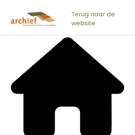
Overslaan
en
Terug naar de
naar
website
de
inhoud
gaan