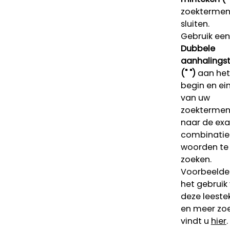
zoektermen 
sluiten.
Gebruik een
Dubbele
aanhalings
(" ")
aan het
begin en ei
van uw
zoekterme
naar de ex
combinatie
woorden te
zoeken.
Voorbeelde
het gebruik
deze leeste
en meer zoe
vindt u
hier
.