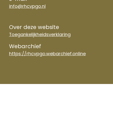
info@rhcvpgo.nl
Over deze website
Toegankelijkheidsverklaring
Webarchief
https://rhcvpgo.webarchief.online