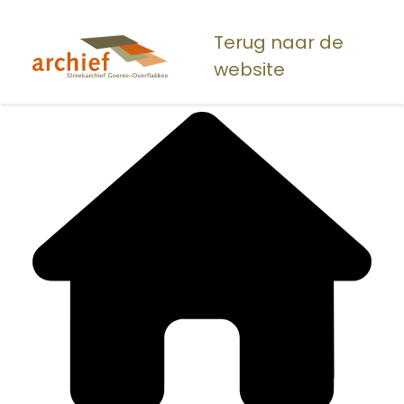
Overslaan
en
Terug naar de
naar
website
de
inhoud
gaan