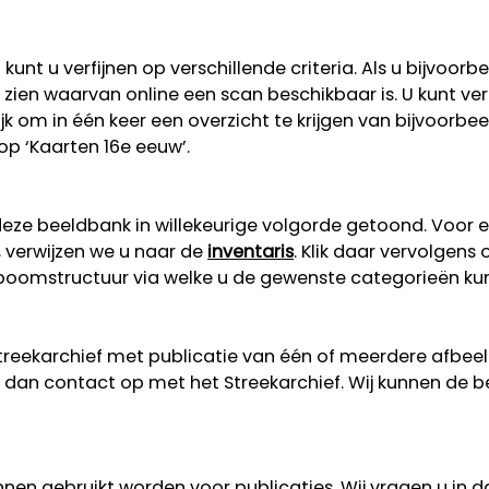
unt u verfijnen op verschillende criteria. Als u bijvoorb
 te zien waarvan online een scan beschikbaar is. U kunt v
lijk om in één keer een overzicht te krijgen van bijvoorb
 op ‘Kaarten 16e eeuw’.
eze beeldbank in willekeurige volgorde getoond. Voor 
, verwijzen we u naar de
inventaris
. Klik daar vervolgens
n boomstructuur via welke u de gewenste categorieën ku
Streekarchief met publicatie van één of meerdere afbe
dan contact op met het Streekarchief. Wij kunnen de b
nen gebruikt worden voor publicaties. Wij vragen u in