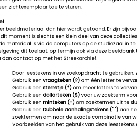
een zichtexemplaar toe te sturen.
ef
r beeldmateriaal dan hier wordt getoond. Er zijn bijvoo
p dit moment is slechts een klein deel van deze collectie
rde materiaal is via de computers op de studiezaal in te
lgeving dit toelaat, op termijn ook via deze beeldbank 
u dan contact op met het Streekarchief.
Door leestekens in uw zoekopdracht te gebruiken, zo
Gebruik een
vraagteken (?)
om één letter te verva
Gebruik een
sterretje (*)
om meer letters te verva
Gebruik een
dollarteken ($)
voor uw zoekterm voor r
Gebruik een
minteken (-)
om zoektermen uit te slu
Gebruik een
Dubbele aanhalingstekens (" ")
aan het
zoektermen om naar de exacte combinatie van w
Voorbeelden van het gebruik van deze leestekens 