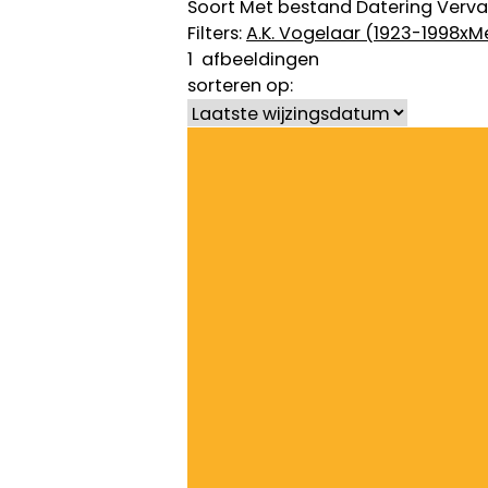
Soort
Met bestand
Datering
Verva
Filters:
A.K. Vogelaar (1923-1998
x
M
1
afbeeldingen
sorteren op: