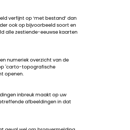
eeld verfijnt op ‘met bestand’ dan
erder ook op bijvoorbeeld soort en
eeld alle zestiende-eeuwse kaarten
een numeriek overzicht van de
 op 'carto-topografische
nt openen.
eldingen inbreuk maakt op uw
etreffende afbeeldingen in dat
 dat geval wel om bronvermelding