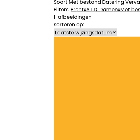
Soort
Met bestand
Datering
Verva
Filters:
Prent
x
A.L.D. Damen
x
Met be
1
afbeeldingen
sorteren op: