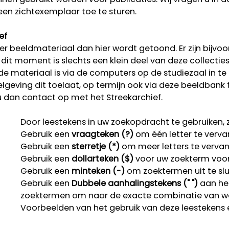
een zichtexemplaar toe te sturen.
ef
r beeldmateriaal dan hier wordt getoond. Er zijn bijvoo
p dit moment is slechts een klein deel van deze collectie
rde materiaal is via de computers op de studiezaal in te
lgeving dit toelaat, op termijn ook via deze beeldbank 
u dan contact op met het Streekarchief.
Door leestekens in uw zoekopdracht te gebruiken, zo
Gebruik een
vraagteken (?)
om één letter te verva
Gebruik een
sterretje (*)
om meer letters te verva
Gebruik een
dollarteken ($)
voor uw zoekterm voor r
Gebruik een
minteken (-)
om zoektermen uit te slu
Gebruik een
Dubbele aanhalingstekens (" ")
aan het
zoektermen om naar de exacte combinatie van w
Voorbeelden van het gebruik van deze leestekens 