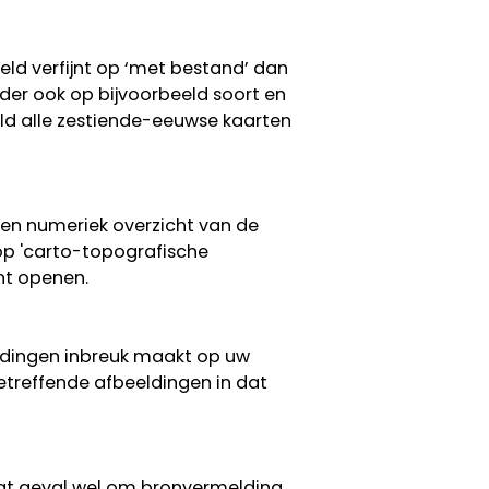
eeld verfijnt op ‘met bestand’ dan
erder ook op bijvoorbeeld soort en
eeld alle zestiende-eeuwse kaarten
een numeriek overzicht van de
 op 'carto-topografische
nt openen.
eldingen inbreuk maakt op uw
etreffende afbeeldingen in dat
 dat geval wel om bronvermelding