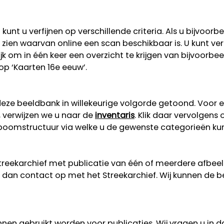
unt u verfijnen op verschillende criteria. Als u bijvoorb
 te zien waarvan online een scan beschikbaar is. U kunt v
lijk om in één keer een overzicht te krijgen van bijvoorb
 op ‘Kaarten 16e eeuw’.
eze beeldbank in willekeurige volgorde getoond. Voor 
, verwijzen we u naar de
inventaris
. Klik daar vervolgens
n boomstructuur via welke u de gewenste categorieën ku
Streekarchief met publicatie van één of meerdere afbe
dan contact op met het Streekarchief. Wij kunnen de b
nen gebruikt worden voor publicaties. Wij vragen u in