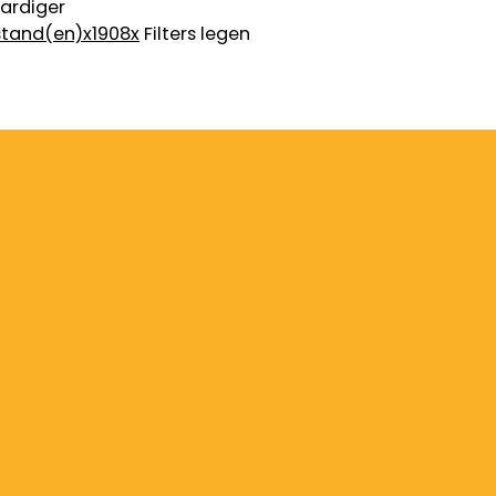
ardiger
stand(en)
x
1908
x
Filters legen