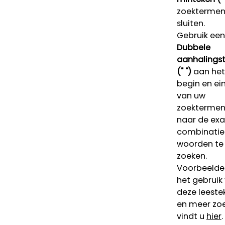
zoektermen 
sluiten.
Gebruik een
Dubbele
aanhalings
(" ")
aan het
begin en ei
van uw
zoekterme
naar de ex
combinatie
woorden te
zoeken.
Voorbeelde
het gebruik
deze leeste
en meer zoe
vindt u
hier
.