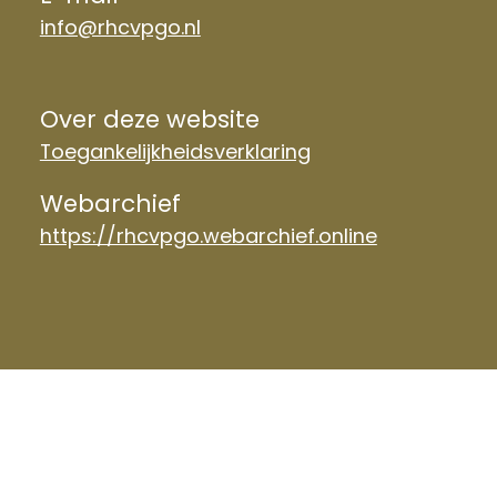
info@rhcvpgo.nl
Over deze website
Toegankelijkheidsverklaring
Webarchief
https://rhcvpgo.webarchief.online