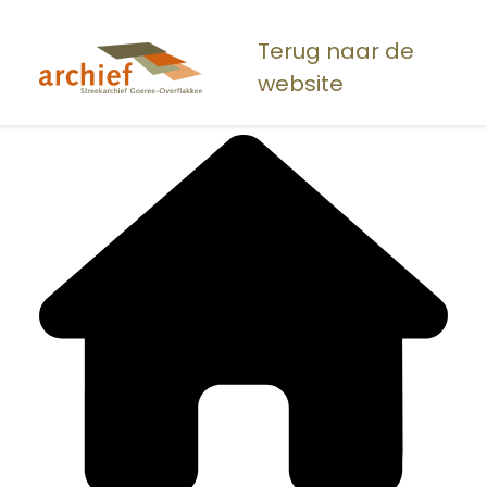
Overslaan
en
Terug naar de
naar
website
de
inhoud
gaan