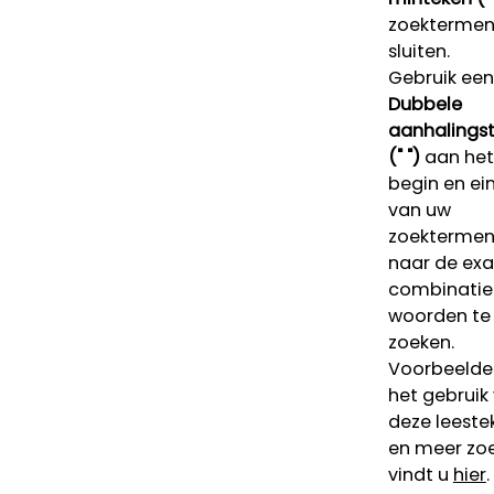
zoektermen 
sluiten.
Gebruik een
Dubbele
aanhalings
(" ")
aan het
begin en ei
van uw
zoekterme
naar de ex
combinatie
woorden te
zoeken.
Voorbeelde
het gebruik
deze leeste
en meer zoe
vindt u
hier
.