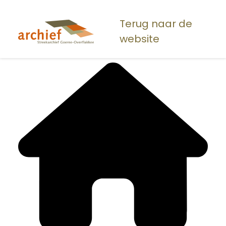
Overslaan
en
Terug naar de
naar
website
de
inhoud
gaan