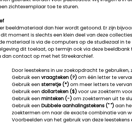
een zichtexemplaar toe te sturen.
ef
r beeldmateriaal dan hier wordt getoond. Er zijn bijvoo
p dit moment is slechts een klein deel van deze collectie
rde materiaal is via de computers op de studiezaal in te
lgeving dit toelaat, op termijn ook via deze beeldbank 
u dan contact op met het Streekarchief.
Door leestekens in uw zoekopdracht te gebruiken, zo
Gebruik een
vraagteken (?)
om één letter te verva
Gebruik een
sterretje (*)
om meer letters te verva
Gebruik een
dollarteken ($)
voor uw zoekterm voor r
Gebruik een
minteken (-)
om zoektermen uit te slu
Gebruik een
Dubbele aanhalingstekens (" ")
aan het
zoektermen om naar de exacte combinatie van w
Voorbeelden van het gebruik van deze leestekens 