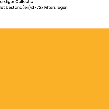
ardiger
Collectie
et bestand(en)
x
1772
x
Filters legen