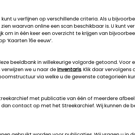
unt u verfijnen op verschillende criteria. Als u bijvoorb
 te zien waarvan online een scan beschikbaar is. U kunt v
lijk om in één keer een overzicht te krijgen van bijvoorb
 op ‘Kaarten 16e eeuw’.
eze beeldbank in willekeurige volgorde getoond. Voor 
, verwijzen we u naar de
inventaris
. Klik daar vervolgens
n boomstructuur via welke u de gewenste categorieën ku
Streekarchief met publicatie van één of meerdere afbe
dan contact op met het Streekarchief. Wij kunnen de b
nen gebruikt worden voor publicaties. Wij vragen u in