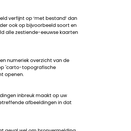
eeld verfijnt op ‘met bestand’ dan
erder ook op bijvoorbeeld soort en
eeld alle zestiende-eeuwse kaarten
een numeriek overzicht van de
 op 'carto-topografische
nt openen.
eldingen inbreuk maakt op uw
etreffende afbeeldingen in dat
 dat geval wel om bronvermelding