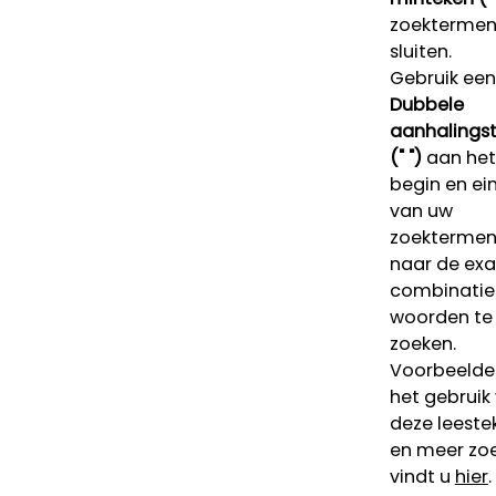
zoektermen 
sluiten.
Gebruik een
Dubbele
aanhalings
(" ")
aan het
begin en ei
van uw
zoekterme
naar de ex
combinatie
woorden te
zoeken.
Voorbeelde
het gebruik
deze leeste
en meer zoe
vindt u
hier
.