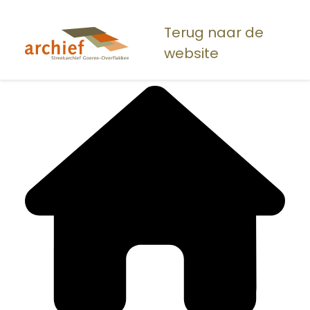
Overslaan
en
Terug naar de
naar
website
de
inhoud
gaan