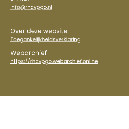
info@rhcvpgo.nl
Over deze website
Toegankelijkheidsverklaring
Webarchief
https://rhcvpgo.webarchief.online