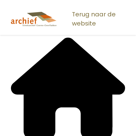
Overslaan
en
Terug naar de
naar
website
de
inhoud
gaan