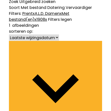
Zoek
Uitgebreid zoeken
Soort
Met bestand
Datering
Vervaardiger
Filters:
Prent
x
A.L.D. Damen
x
Met
bestand(en)
x
1908
x
Filters legen
1
afbeeldingen
sorteren op: