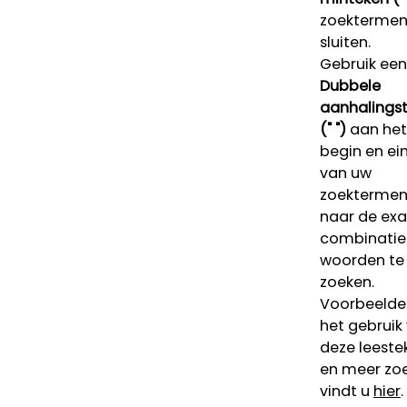
zoektermen 
sluiten.
Gebruik een
Dubbele
aanhalings
(" ")
aan het
begin en ei
van uw
zoekterme
naar de ex
combinatie
woorden te
zoeken.
Voorbeelde
het gebruik
deze leeste
en meer zoe
vindt u
hier
.