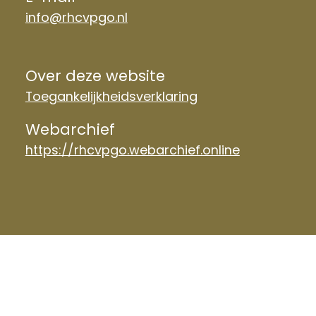
info@rhcvpgo.nl
Over deze website
Toegankelijkheidsverklaring
Webarchief
https://rhcvpgo.webarchief.online