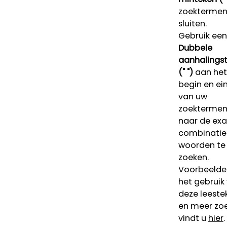
zoektermen 
sluiten.
Gebruik een
Dubbele
aanhalings
(" ")
aan het
begin en ei
van uw
zoekterme
naar de ex
combinatie
woorden te
zoeken.
Voorbeelde
het gebruik
deze leeste
en meer zoe
vindt u
hier
.