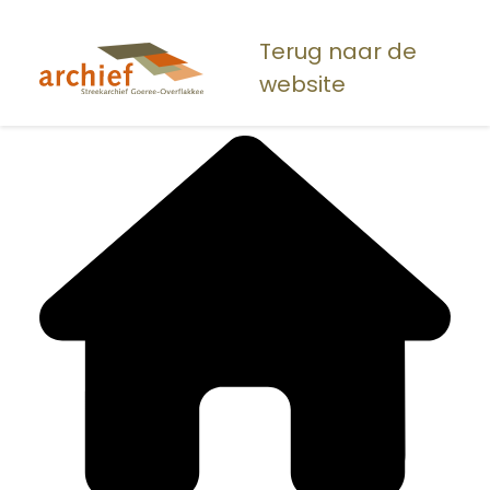
Overslaan
en
Terug naar de
naar
website
de
inhoud
gaan