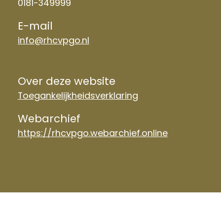
0181-349999
E-mail
info@rhcvpgo.nl
Over deze website
Toegankelijkheidsverklaring
Webarchief
https://rhcvpgo.webarchief.online