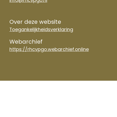
info@rhcvpgo.nl
Over deze website
Toegankelijkheidsverklaring
Webarchief
https://rhcvpgo.webarchief.online