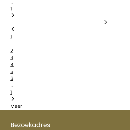
...
1
1
...
2
3
4
5
6
...
1
Meer
Bezoekadres