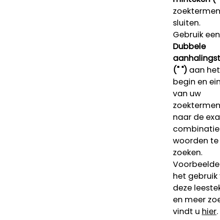
zoektermen 
sluiten.
Gebruik een
Dubbele
aanhalings
(" ")
aan het
begin en ei
van uw
zoekterme
naar de ex
combinatie
woorden te
zoeken.
Voorbeelde
het gebruik
deze leeste
en meer zoe
vindt u
hier
.