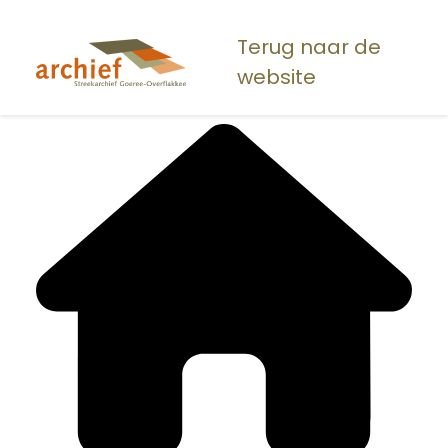
Overslaan
en
Terug naar de
naar
website
de
inhoud
gaan