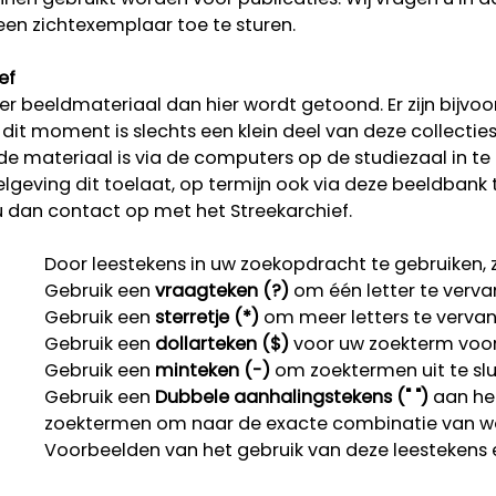
een zichtexemplaar toe te sturen.
ef
r beeldmateriaal dan hier wordt getoond. Er zijn bijvoo
p dit moment is slechts een klein deel van deze collectie
rde materiaal is via de computers op de studiezaal in te
lgeving dit toelaat, op termijn ook via deze beeldbank 
u dan contact op met het Streekarchief.
Door leestekens in uw zoekopdracht te gebruiken, zo
Gebruik een
vraagteken (?)
om één letter te verva
Gebruik een
sterretje (*)
om meer letters te verva
Gebruik een
dollarteken ($)
voor uw zoekterm voor r
Gebruik een
minteken (-)
om zoektermen uit te slu
Gebruik een
Dubbele aanhalingstekens (" ")
aan het
zoektermen om naar de exacte combinatie van w
Voorbeelden van het gebruik van deze leestekens 