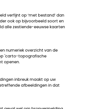
eeld verfijnt op ‘met bestand’ dan
erder ook op bijvoorbeeld soort en
eeld alle zestiende-eeuwse kaarten
een numeriek overzicht van de
 op 'carto-topografische
nt openen.
eldingen inbreuk maakt op uw
etreffende afbeeldingen in dat
 dat geval wel om bronvermelding