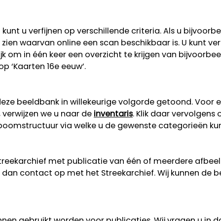
unt u verfijnen op verschillende criteria. Als u bijvoorb
 te zien waarvan online een scan beschikbaar is. U kunt v
lijk om in één keer een overzicht te krijgen van bijvoorb
 op ‘Kaarten 16e eeuw’.
eze beeldbank in willekeurige volgorde getoond. Voor 
, verwijzen we u naar de
inventaris
. Klik daar vervolgens
n boomstructuur via welke u de gewenste categorieën ku
Streekarchief met publicatie van één of meerdere afbe
dan contact op met het Streekarchief. Wij kunnen de b
nen gebruikt worden voor publicaties. Wij vragen u in