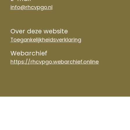
info@rhcvpgo.nl
Over deze website
Toegankelijkheidsverklaring
Webarchief
https://rhcvpgo.webarchief.online