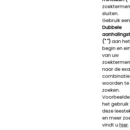
zoektermen 
sluiten.
Gebruik een
Dubbele
aanhalings
(" ")
aan het
begin en ei
van uw
zoekterme
naar de ex
combinatie
woorden te
zoeken.
Voorbeelde
het gebruik
deze leeste
en meer zoe
vindt u
hier
.