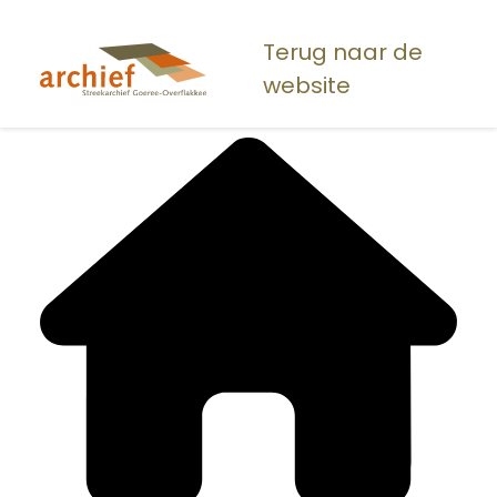
Overslaan
en
Terug naar de
naar
website
de
inhoud
gaan